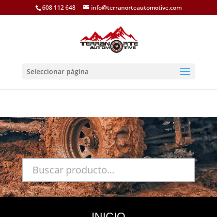
608 112 648
info@terranorteautomotive.com
Seleccionar página
INICIO