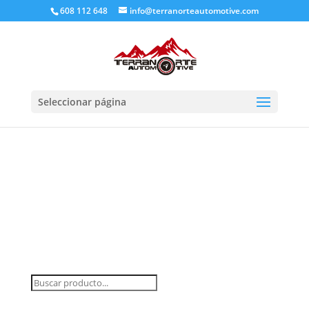
608 112 648
info@terranorteautomotive.com
Seleccionar página
INICIO