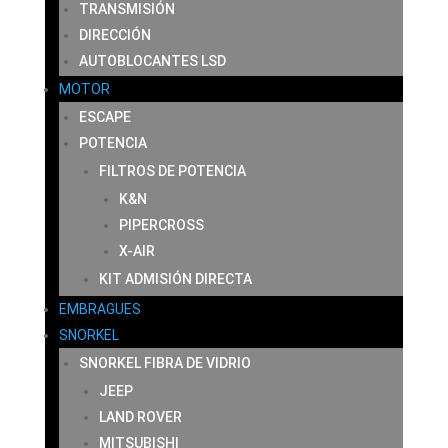
TRANSMISIÓN
DIRECCIÓN
AUTOBLOCANTES LSD
MOTOR
ESCAPE
POTENCIA
FILTROS DE POTENCIA
K&N
PIPERCROSS
X-AIR
KIT ADMISIÓN DIRECTA
EMBRAGUES
SNORKEL
SNORKEL FIBRA DE VIDRIO
JEEP
LAND ROVER
MITSUBISHI