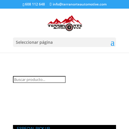
608 112 648
info@terranorteautomotive.com
Seleccionar página
INICIO
MI CUENTA
CARRITO
CONTACTO
ESPECIAL PICK UP