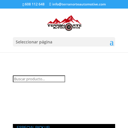
608 112 648
info@terranorteautomotive.com
Seleccionar página
INICIO
MI CUENTA
CARRITO
CONTACTO
ESPECIAL PICK UP