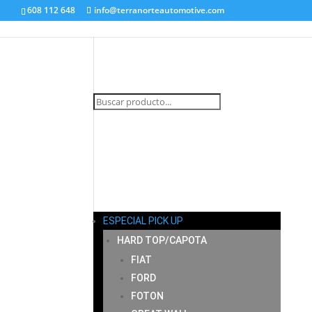
608 112 648
info@terranorteautomotive.com
INICIO
MI CUENTA
CARRITO
CONTACTO
ESPECIAL PICK UP
HARD TOP/CAPOTA
FIAT
FORD
FOTON