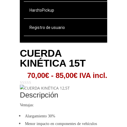
HardtoPickup
Registro de usuario
CUERDA
KINÉTICA 15T
Rango
70,00
€
-
85,00
€
IVA incl.
de
precios:
desde
Descripción
70,00€
Ventajas:
hasta
85,00€
Alargamiento 30%
Menor impacto en componentes de vehículos