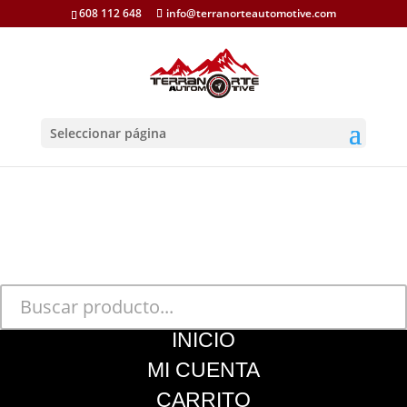
608 112 648
info@terranorteautomotive.com
Seleccionar página
INICIO
MI CUENTA
CARRITO