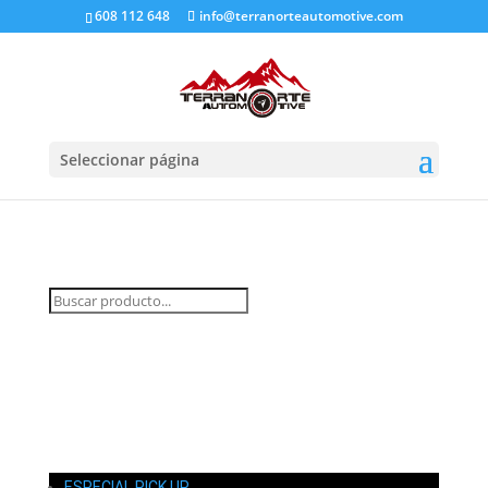
608 112 648
info@terranorteautomotive.com
Seleccionar página
INICIO
MI CUENTA
CARRITO
CONTACTO
ESPECIAL PICK UP