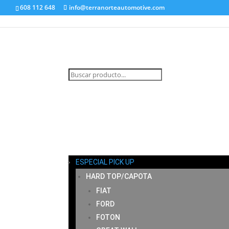
608 112 648
info@terranorteautomotive.com
INICIO
MI CUENTA
CARRITO
CONTACTO
ESPECIAL PICK UP
HARD TOP/CAPOTA
FIAT
FORD
FOTON