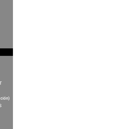
T
ción)
S