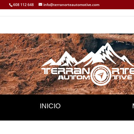
608 112 648
info@terranorteautomotive.com
INICIO