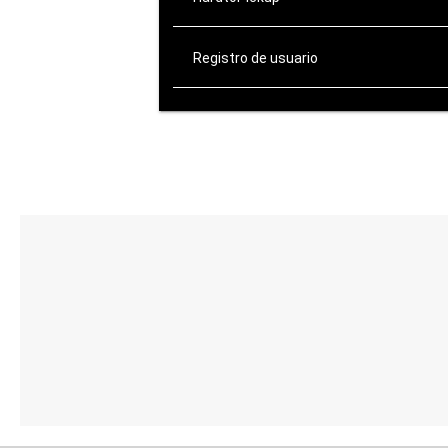
Registro de usuario
ATENCIÓN AL CLIENTE
de Lunes a Viernes:
10:00-14:00 / 16:00-20:00
Sábados: 10:00-14:00