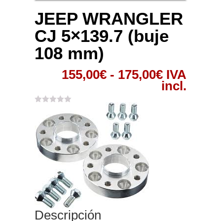
JEEP WRANGLER
CJ 5×139.7 (buje
108 mm)
Rango
155,00
€
-
175,00
€
IVA
de
incl.
precios:
desde
155,00€
hasta
175,00€
Descripción