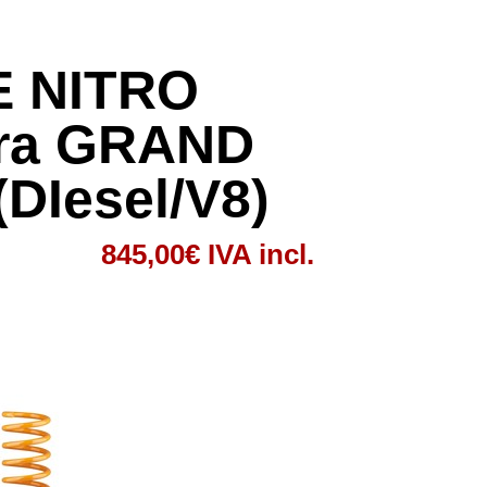
 NITRO
ra GRAND
DIesel/V8)
845,00
€
IVA incl.