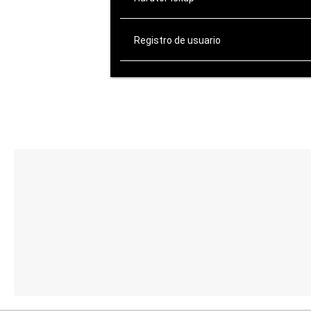
Registro de usuario
ATENCIÓN AL CLIENTE
de Lunes a Viernes:
10:00-14:00 / 16:00-20:00
Sábados: 10:00-14:00