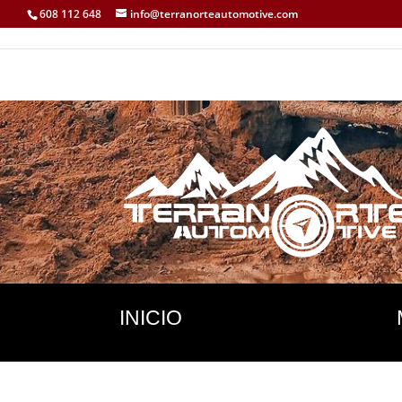
608 112 648
info@terranorteautomotive.com
INICIO