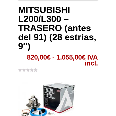
MITSUBISHI
L200/L300 –
TRASERO (antes
del 91) (28 estrías,
9″)
Rango
820,00
€
-
1.055,00
€
IVA
de
incl.
precios:
desde
820,00€
hasta
1.055,00€