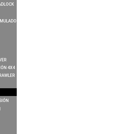
ADLOCK
IMULADO
VER
IÓN 4X4
RAWLER
SIÓN
N