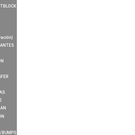
NTBLOCK
vación)
RANTES
ÓN
SFER
AS.
E
MAN
ÓN
S/BUMPS