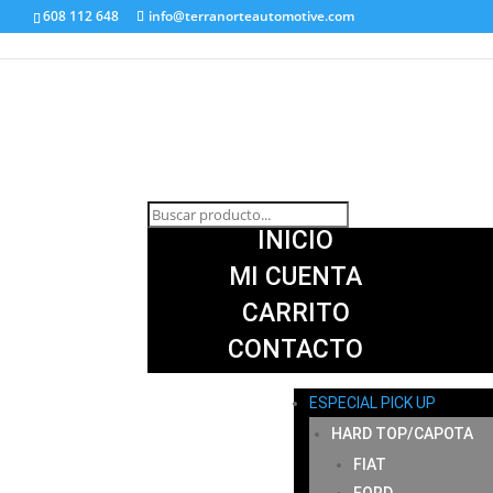
608 112 648
info@terranorteautomotive.com
INICIO
MI CUENTA
CARRITO
CONTACTO
ESPECIAL PICK UP
HARD TOP/CAPOTA
FIAT