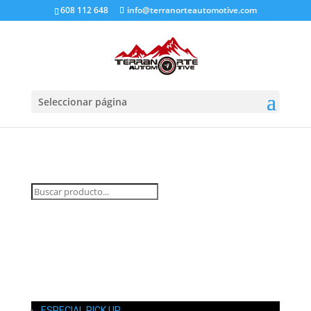
608 112 648
info@terranorteautomotive.com
Seleccionar página
INICIO
MI CUENTA
CARRITO
CONTACTO
ESPECIAL PICK UP