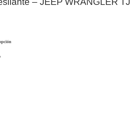
esllante – JEEP WRANGLER TJ
 opción
o