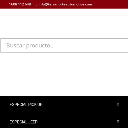
608 112 648
info@terranorteautomotive.com
INICIO
MI CUENTA
CARRITO
CONTACTO
ESPECIAL PICK UP
ESPECIAL JEEP