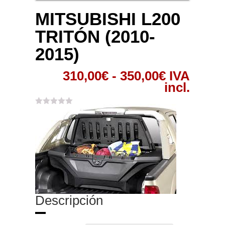
MITSUBISHI L200
TRITÓN (2010-
2015)
Rango
310,00
€
-
350,00
€
IVA
de
incl.
precios:
desde
310,00€
hasta
350,00€
Descripción