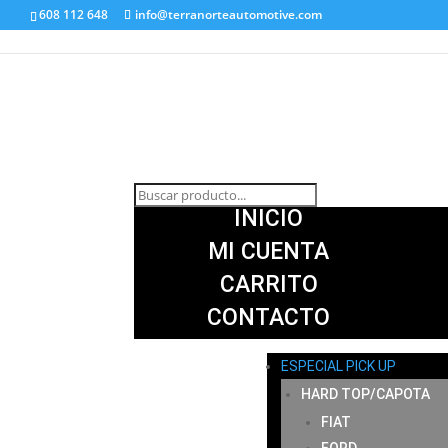
608 112 648
info@terranorteautomotive.com
INICIO
MI CUENTA
CARRITO
CONTACTO
ESPECIAL PICK UP
HARD TOP/CAPOTA
FIAT