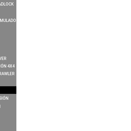
ADLOCK
IMULADO
VER
IÓN 4X4
RAWLER
SIÓN
N