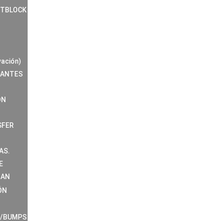
NTBLOCK
vación)
RANTES
ÓN
SFER
AS.
E
MAN
ÓN
S/BUMPS