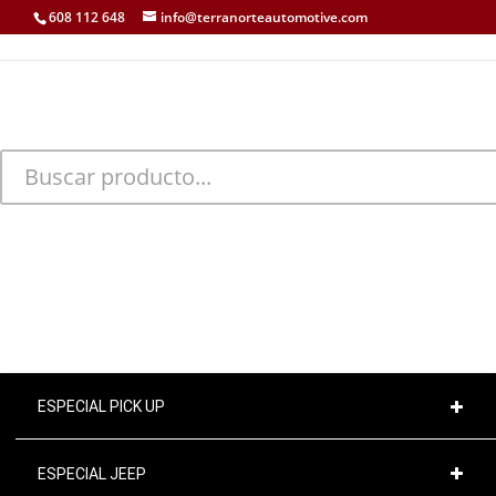
608 112 648
info@terranorteautomotive.com
INICIO
MI CUENTA
CARRITO
CONTACTO
ESPECIAL PICK UP
ESPECIAL JEEP