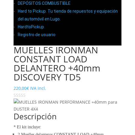
DEPÓSITOS COMBUSTIBLE
Hard to Pickup. Tu tienda de repuestos y equipación
del automóvil en Lugo.
HardtoPickup
Registro de usuario
MUELLES IRONMAN
CONSTANT LOAD
DELANTERO +40mm
DISCOVERY TD5
220,00
€
IVA incl.
Descripción
* El kit incluye:
2 Muelles delanteros CONSTANT LOAD +40mm