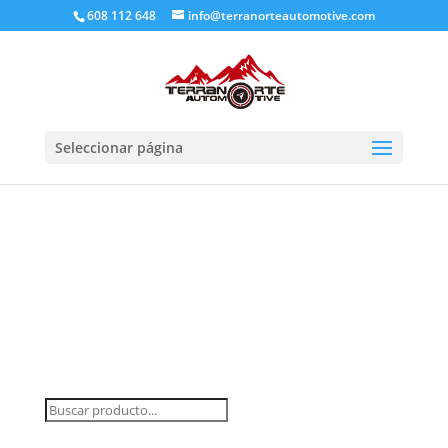
608 112 648
info@terranorteautomotive.com
Seleccionar página
INICIO