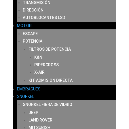
TRANSMISIÓN
DIRECCIÓN
AUTOBLOCANTES LSD
MOTOR
ESCAPE
POTENCIA
FILTROS DE POTENCIA
K&N
PIPERCROSS
X-AIR
KIT ADMISIÓN DIRECTA
EMBRAGUES
SNORKEL
SNORKEL FIBRA DE VIDRIO
JEEP
LAND ROVER
MITSUBISHI