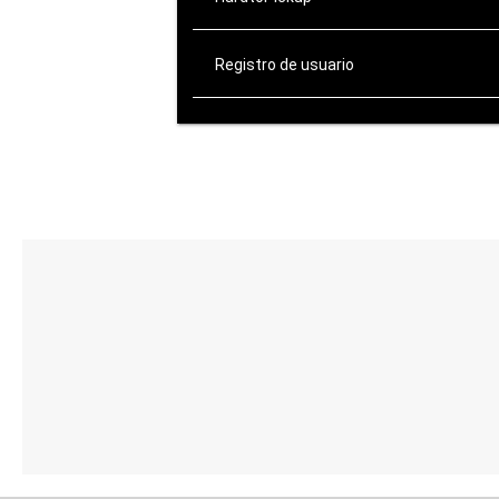
Registro de usuario
ATENCIÓN AL CLIENTE
de Lunes a Viernes:
10:00-14:00 / 16:00-20:00
Sábados: 10:00-14:00