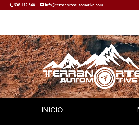
608 112 648
info@terranorteautomotive.com
INICIO