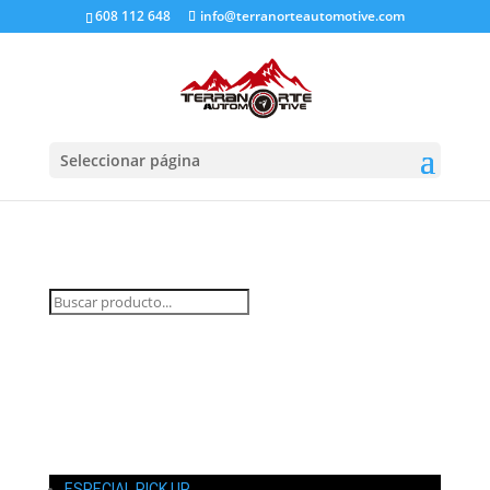
608 112 648
info@terranorteautomotive.com
Seleccionar página
INICIO
MI CUENTA
CARRITO
CONTACTO
ESPECIAL PICK UP