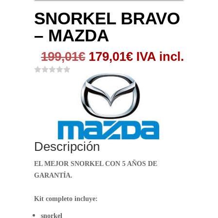
SNORKEL BRAVO
– MAZDA
El
El
199,01
€
179,01
€
IVA incl.
precio
precio
original
actual
era:
es:
199,01€.
179,01€.
Descripción
EL MEJOR SNORKEL CON 5 AÑOS DE
GARANTÍA.
Kit completo incluye:
snorkel