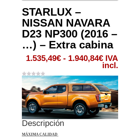
STARLUX –
NISSAN NAVARA
D23 NP300 (2016 –
…) – Extra cabina
Rango
1.535,49
€
-
1.940,84
€
IVA
de
incl.
precios:
desde
1.535,49€
hasta
1.940,84€
Descripción
MÁXIMA CALIDAD