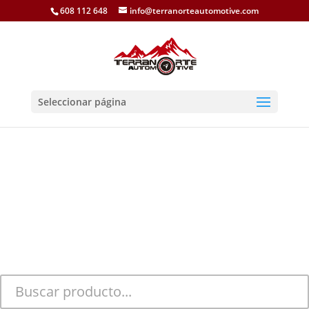
608 112 648
info@terranorteautomotive.com
Seleccionar página