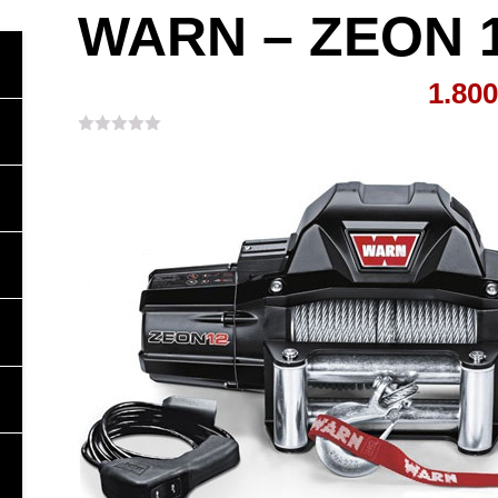
WARN – ZEON 
1.800