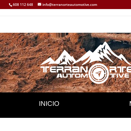
608 112 648
info@terranorteautomotive.com
INICIO