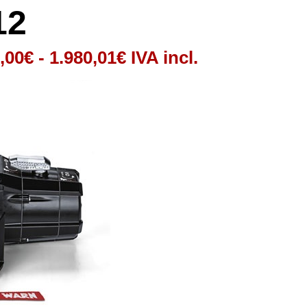
12
Rango
,00
€
-
1.980,01
€
IVA incl.
de
precios:
desde
1.800,00€
hasta
1.980,01€