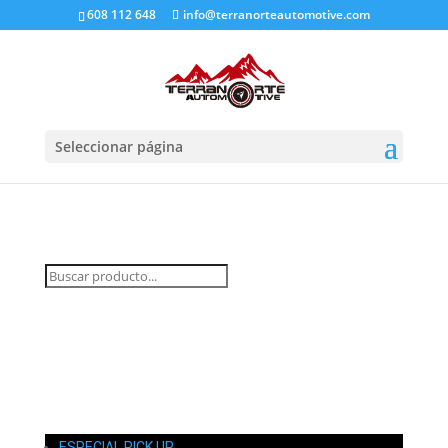
608 112 648
info@terranorteautomotive.com
Seleccionar página
INICIO
MI CUENTA
CARRITO
CONTACTO
ESPECIAL PICK UP